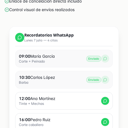
Enlace de cancelación directa incluido
Control visual de envíos realizados
Recordatorios WhatsApp
Lunes 7 julio — 4 citas
09:00
María García
Enviado
Corte + Peinado
10:30
Carlos López
Enviado
Barba
12:00
Ana Martínez
Tinte + Mechas
16:00
Pedro Ruiz
Corte caballero