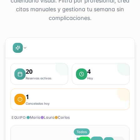
calendario visual. Filtra por profesional, crea
citas manuales y gestiona tu semana sin
complicaciones.
20
4
Reservas activas
Hoy
1
Canceladas hoy
María
Laura
Carlos
EQUIPO:
Todos
María