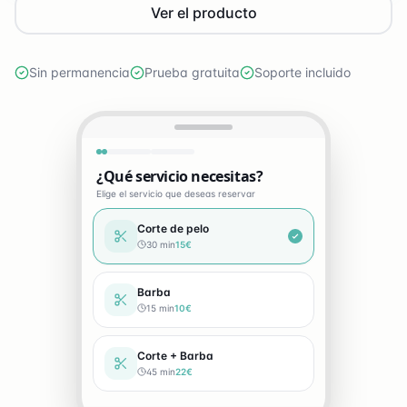
Ver el producto
Sin permanencia
Prueba gratuita
Soporte incluido
ervicio necesitas?
ervicio que deseas reservar
Corte de pelo
30 min
15€
Barba
15 min
10€
Corte + Barba
45 min
22€